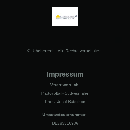
© Urheberrecht. Alle Rechte vorbehalten.
Impressum
Verantwortlich:
Photovoltaik-Südwestfalen
Franz-Josef Butschen
Umsatzsteuernummer:
DE283316936