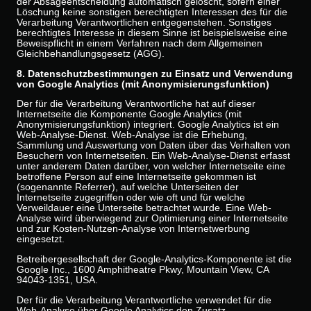
der Absageentscheidung automatisch gelöscht, sofern einer
Löschung keine sonstigen berechtigten Interessen des für die
Verarbeitung Verantwortlichen entgegenstehen. Sonstiges
berechtigtes Interesse in diesem Sinne ist beispielsweise eine
Beweispflicht in einem Verfahren nach dem Allgemeinen
Gleichbehandlungsgesetz (AGG).
8. Datenschutzbestimmungen zu Einsatz und Verwendung
von Google Analytics (mit Anonymisierungsfunktion)
Der für die Verarbeitung Verantwortliche hat auf dieser
Internetseite die Komponente Google Analytics (mit
Anonymisierungsfunktion) integriert. Google Analytics ist ein
Web-Analyse-Dienst. Web-Analyse ist die Erhebung,
Sammlung und Auswertung von Daten über das Verhalten von
Besuchern von Internetseiten. Ein Web-Analyse-Dienst erfasst
unter anderem Daten darüber, von welcher Internetseite eine
betroffene Person auf eine Internetseite gekommen ist
(sogenannte Referrer), auf welche Unterseiten der
Internetseite zugegriffen oder wie oft und für welche
Verweildauer eine Unterseite betrachtet wurde. Eine Web-
Analyse wird überwiegend zur Optimierung einer Internetseite
und zur Kosten-Nutzen-Analyse von Internetwerbung
eingesetzt.
Betreibergesellschaft der Google-Analytics-Komponente ist die
Google Inc., 1600 Amphitheatre Pkwy, Mountain View, CA
94043-1351, USA.
Der für die Verarbeitung Verantwortliche verwendet für die
Web-Analyse über Google Analytics den Zusatz